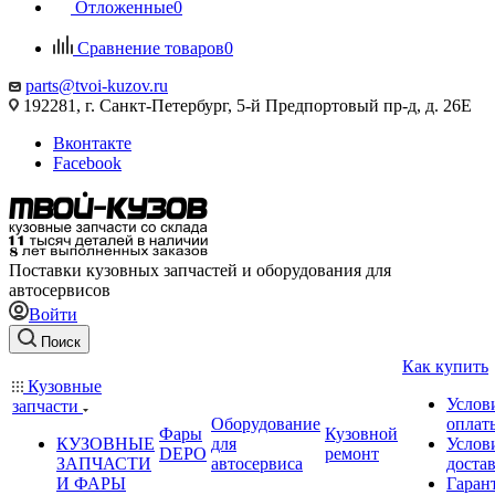
Отложенные
0
Сравнение товаров
0
parts@tvoi-kuzov.ru
192281, г. Санкт-Петербург, 5-й Предпортовый пр-д, д. 26Е
Вконтакте
Facebook
Поставки кузовных запчастей и оборудования для
автосервисов
Войти
Поиск
Как купить
Кузовные
Услов
запчасти
Оборудование
оплат
Фары
Кузовной
КУЗОВНЫЕ
для
Услов
DEPO
ремонт
ЗАПЧАСТИ
автосервиса
доста
И ФАРЫ
Гаран