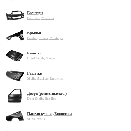
Бамперы
Face Bars, Valances
Крылья
Fenders, Liners, Moldings
Капоты
Hood Panels, Hinges
Решетки
Shells, Brackets, Emblems
Двери (ремкомплекты)
Door Shells, Handles
Панели кузова, Боковины
Skins, Panels