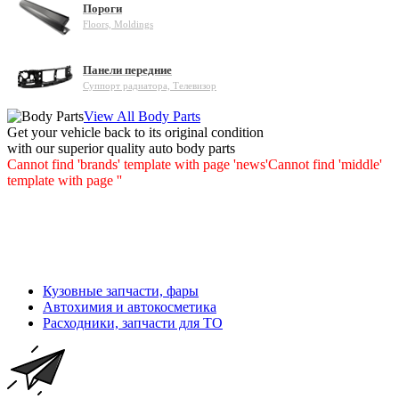
Пороги
Floors, Moldings
Панели передние
Суппорт радиатора, Телевизор
View All Body Parts
Get your vehicle back to its original condition
with our superior quality auto body parts
Cannot find 'brands' template with page 'news'
Cannot find 'middle'
template with page ''
Кузовные запчасти, фары
Автохимия и автокосметика
Расходники, запчасти для ТО