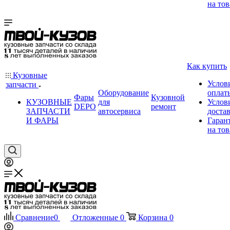
на тов
Как купить
Кузовные
Услов
запчасти
Оборудование
оплат
Фары
Кузовной
КУЗОВНЫЕ
для
Услов
DEPO
ремонт
ЗАПЧАСТИ
автосервиса
доста
И ФАРЫ
Гаран
на тов
Сравнение
0
Отложенные
0
Корзина
0