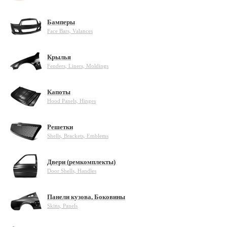
Бамперы
Face Bars, Valances
Крылья
Fenders, Liners, Moldings
Капоты
Hood Panels, Hinges
Решетки
Shells, Brackets, Emblems
Двери (ремкомплекты)
Door Shells, Handles
Панели кузова, Боковины
Skins, Panels