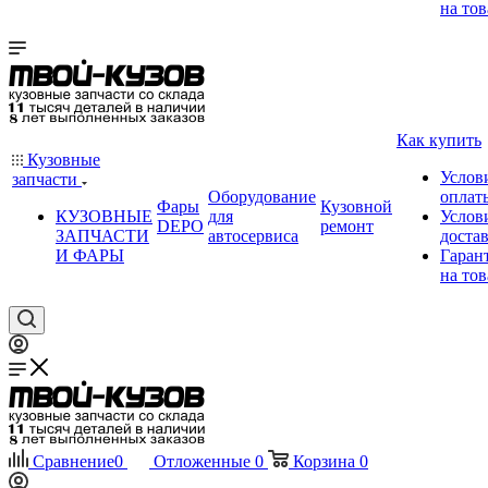
на тов
Как купить
Кузовные
Услов
запчасти
Оборудование
оплат
Фары
Кузовной
КУЗОВНЫЕ
для
Услов
DEPO
ремонт
ЗАПЧАСТИ
автосервиса
доста
И ФАРЫ
Гаран
на тов
Сравнение
0
Отложенные
0
Корзина
0