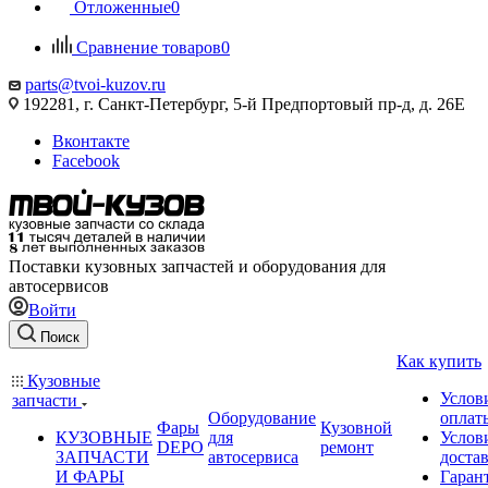
Отложенные
0
Сравнение товаров
0
parts@tvoi-kuzov.ru
192281, г. Санкт-Петербург, 5-й Предпортовый пр-д, д. 26Е
Вконтакте
Facebook
Поставки кузовных запчастей и оборудования для
автосервисов
Войти
Поиск
Как купить
Кузовные
Услов
запчасти
Оборудование
оплат
Фары
Кузовной
КУЗОВНЫЕ
для
Услов
DEPO
ремонт
ЗАПЧАСТИ
автосервиса
доста
И ФАРЫ
Гаран