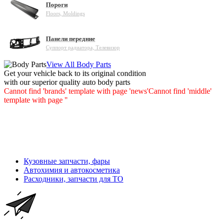
Пороги
Floors, Moldings
Панели передние
Суппорт радиатора, Телевизор
View All Body Parts
Get your vehicle back to its original condition
with our superior quality auto body parts
Cannot find 'brands' template with page 'news'
Cannot find 'middle'
template with page ''
Кузовные запчасти, фары
Автохимия и автокосметика
Расходники, запчасти для ТО