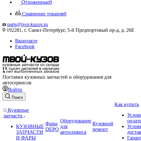
Отложенные
0
Сравнение товаров
0
parts@tvoi-kuzov.ru
192281, г. Санкт-Петербург, 5-й Предпортовый пр-д, д. 26Е
Вконтакте
Facebook
Поставки кузовных запчастей и оборудования для
автосервисов
Войти
Поиск
Как купить
Кузовные
Услов
запчасти
Оборудование
оплат
Фары
Кузовной
КУЗОВНЫЕ
для
Услов
DEPO
ремонт
ЗАПЧАСТИ
автосервиса
доста
И ФАРЫ
Гаран