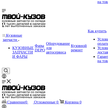
на тов
Как купить
Кузовные
Услов
запчасти
Оборудование
оплат
Фары
Кузовной
КУЗОВНЫЕ
для
Услов
DEPO
ремонт
ЗАПЧАСТИ
автосервиса
доста
И ФАРЫ
Гаран
на тов
Сравнение
0
Отложенные
0
Корзина
0