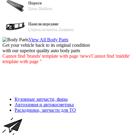
Пороги
Floors, Moldings
Панели передние
Суппорт радиатора, Телевизор
View All Body Parts
Get your vehicle back to its original condition
with our superior quality auto body parts
Cannot find 'brands' template with page 'news'
Cannot find 'middle'
template with page ''
Кузовные запчасти, фары
Автохимия и автокосметика
Расходники, запчасти для ТО