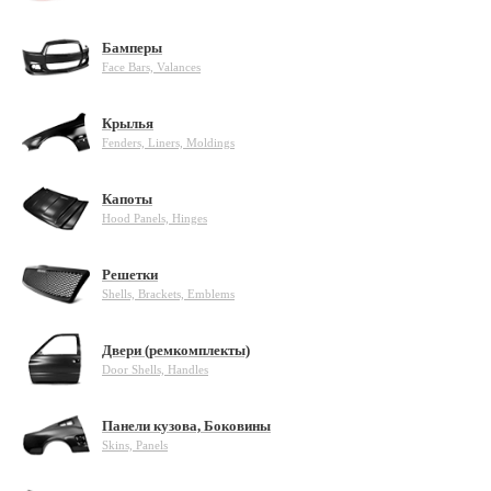
Бамперы
Face Bars, Valances
Крылья
Fenders, Liners, Moldings
Капоты
Hood Panels, Hinges
Решетки
Shells, Brackets, Emblems
Двери (ремкомплекты)
Door Shells, Handles
Панели кузова, Боковины
Skins, Panels