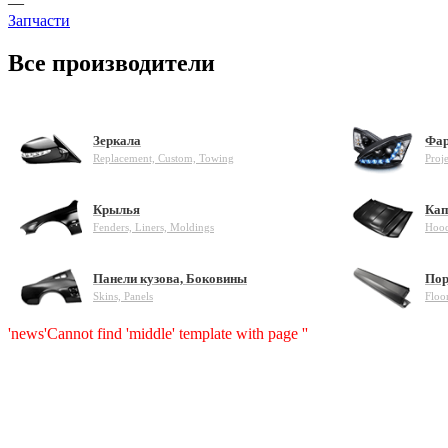
—
Запчасти
Все производители
Зеркала
Фар
Replacement, Custom, Towing
Proj
Крылья
Кап
Fenders, Liners, Moldings
Hood
Панели кузова, Боковины
Пор
Skins, Panels
Floo
'news'
Cannot find 'middle' template with page ''