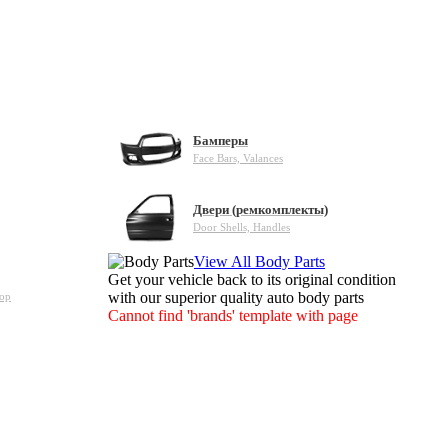
Бамперы
Face Bars, Valances
Двери (ремкомплекты)
Door Shells, Handles
View All Body Parts
Get your vehicle back to its original condition
with our superior quality auto body parts
зор
Cannot find 'brands' template with page