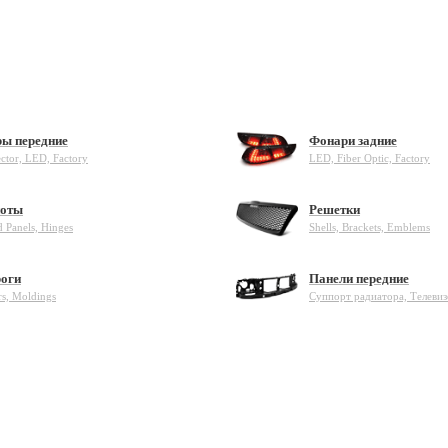
ы передние
Фонари задние
ector, LED, Factory
LED, Fiber Optic, Factory
оты
Решетки
 Panels, Hinges
Shells, Brackets, Emblems
оги
Панели передние
rs, Moldings
Суппорт радиатора, Телеви