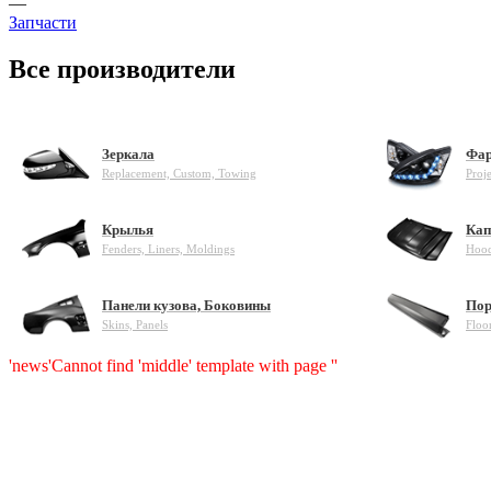
—
Запчасти
Все производители
Зеркала
Фар
Replacement, Custom, Towing
Proj
Крылья
Кап
Fenders, Liners, Moldings
Hood
Панели кузова, Боковины
Пор
Skins, Panels
Floo
'news'
Cannot find 'middle' template with page ''