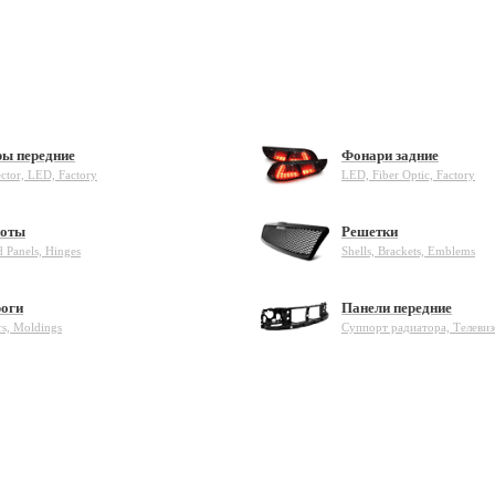
ы передние
Фонари задние
ector, LED, Factory
LED, Fiber Optic, Factory
оты
Решетки
 Panels, Hinges
Shells, Brackets, Emblems
оги
Панели передние
rs, Moldings
Суппорт радиатора, Телеви