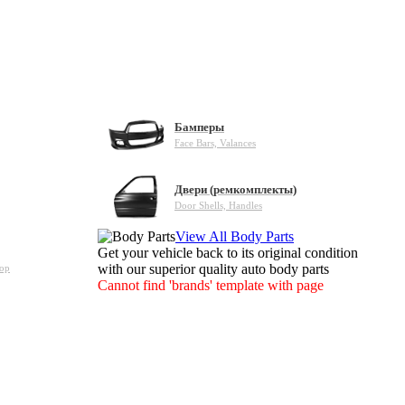
Бамперы
Face Bars, Valances
Двери (ремкомплекты)
Door Shells, Handles
View All Body Parts
Get your vehicle back to its original condition
with our superior quality auto body parts
зор
Cannot find 'brands' template with page