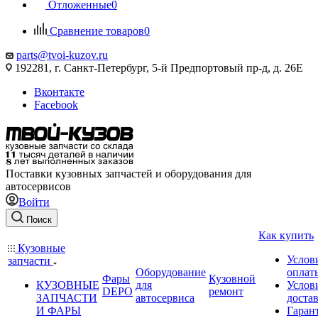
Отложенные
0
Сравнение товаров
0
parts@tvoi-kuzov.ru
192281, г. Санкт-Петербург, 5-й Предпортовый пр-д, д. 26Е
Вконтакте
Facebook
Поставки кузовных запчастей и оборудования для
автосервисов
Войти
Поиск
Как купить
Кузовные
Услов
запчасти
Оборудование
оплат
Фары
Кузовной
КУЗОВНЫЕ
для
Услов
DEPO
ремонт
ЗАПЧАСТИ
автосервиса
доста
И ФАРЫ
Гаран