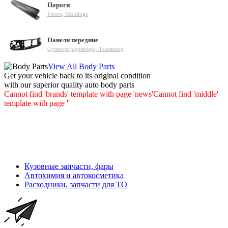
Пороги
Floors, Moldings
Панели передние
Суппорт радиатора, Телевизор
View All Body Parts
Get your vehicle back to its original condition
with our superior quality auto body parts
Cannot find 'brands' template with page 'news'
Cannot find 'middle'
template with page ''
Кузовные запчасти, фары
Автохимия и автокосметика
Расходники, запчасти для ТО