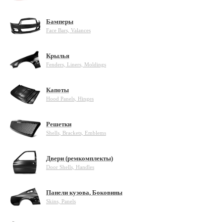
Бамперы
Face Bars, Valances
Крылья
Fenders, Liners, Moldings
Капоты
Hood Panels, Hinges
Решетки
Shells, Brackets, Emblems
Двери (ремкомплекты)
Door Shells, Handles
Панели кузова, Боковины
Skins, Panels