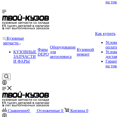
на тов
Как купить
Кузовные
Услов
запчасти
Оборудование
оплат
Фары
Кузовной
КУЗОВНЫЕ
для
Услов
DEPO
ремонт
ЗАПЧАСТИ
автосервиса
доста
И ФАРЫ
Гаран
на тов
Сравнение
0
Отложенные
0
Корзина
0