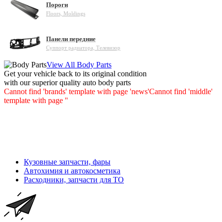
Пороги
Floors, Moldings
Панели передние
Суппорт радиатора, Телевизор
View All Body Parts
Get your vehicle back to its original condition
with our superior quality auto body parts
Cannot find 'brands' template with page 'news'
Cannot find 'middle'
template with page ''
Кузовные запчасти, фары
Автохимия и автокосметика
Расходники, запчасти для ТО