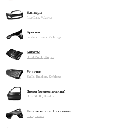
Бамперы
Face Bars, Valances
Крылья
Fenders, Liners, Moldings
Капоты
Hood Panels, Hinges
Решетки
Shells, Brackets, Emblems
Двери (ремкомплекты)
Door Shells, Handles
Панели кузова, Боковины
Skins, Panels