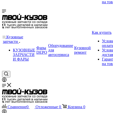
на тов
Как купить
Кузовные
Услов
запчасти
Оборудование
оплат
Фары
Кузовной
КУЗОВНЫЕ
для
Услов
DEPO
ремонт
ЗАПЧАСТИ
автосервиса
доста
И ФАРЫ
Гаран
на тов
Сравнение
0
Отложенные
0
Корзина
0