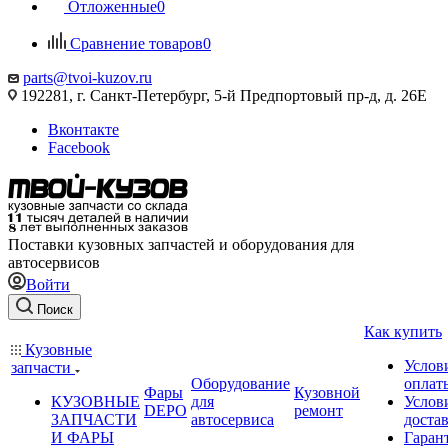
Отложенные
0
Сравнение товаров
0
parts@tvoi-kuzov.ru
192281, г. Санкт-Петербург, 5-й Предпортовый пр-д, д. 26Е
Вконтакте
Facebook
Поставки кузовных запчастей и оборудования для
автосервисов
Войти
Поиск
Как купить
Кузовные
Услов
запчасти
Оборудование
оплат
Фары
Кузовной
КУЗОВНЫЕ
для
Услов
DEPO
ремонт
ЗАПЧАСТИ
автосервиса
доста
И ФАРЫ
Гаран