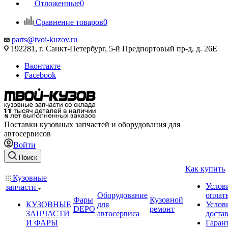
Отложенные
0
Сравнение товаров
0
parts@tvoi-kuzov.ru
192281, г. Санкт-Петербург, 5-й Предпортовый пр-д, д. 26Е
Вконтакте
Facebook
Поставки кузовных запчастей и оборудования для
автосервисов
Войти
Поиск
Как купить
Кузовные
Услов
запчасти
Оборудование
оплат
Фары
Кузовной
КУЗОВНЫЕ
для
Услов
DEPO
ремонт
ЗАПЧАСТИ
автосервиса
доста
И ФАРЫ
Гаран