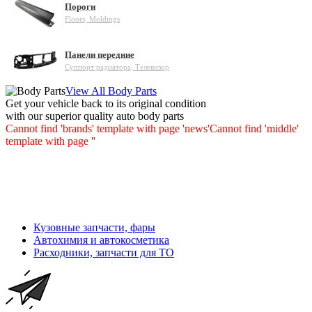
Пороги
Floors, Moldings
Панели передние
Суппорт радиатора, Телевизор
View All Body Parts
Get your vehicle back to its original condition
with our superior quality auto body parts
Cannot find 'brands' template with page 'news'
Cannot find 'middle'
template with page ''
Кузовные запчасти, фары
Автохимия и автокосметика
Расходники, запчасти для ТО