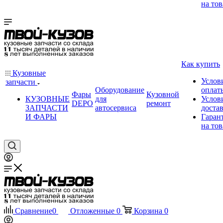
на тов
Как купить
Кузовные
Услов
запчасти
Оборудование
оплат
Фары
Кузовной
КУЗОВНЫЕ
для
Услов
DEPO
ремонт
ЗАПЧАСТИ
автосервиса
доста
И ФАРЫ
Гаран
на тов
Сравнение
0
Отложенные
0
Корзина
0