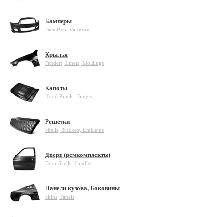
Бамперы
Face Bars, Valances
Крылья
Fenders, Liners, Moldings
Капоты
Hood Panels, Hinges
Решетки
Shells, Brackets, Emblems
Двери (ремкомплекты)
Door Shells, Handles
Панели кузова, Боковины
Skins, Panels