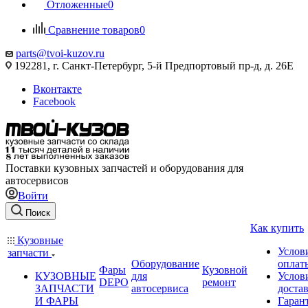
Отложенные
0
Сравнение товаров
0
parts@tvoi-kuzov.ru
192281, г. Санкт-Петербург, 5-й Предпортовый пр-д, д. 26Е
Вконтакте
Facebook
Поставки кузовных запчастей и оборудования для
автосервисов
Войти
Поиск
Как купить
Кузовные
Услов
запчасти
Оборудование
оплат
Фары
Кузовной
КУЗОВНЫЕ
для
Услов
DEPO
ремонт
ЗАПЧАСТИ
автосервиса
доста
И ФАРЫ
Гаран