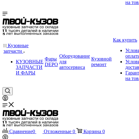
на тов
Как купить
Кузовные
Услов
запчасти
Оборудование
оплат
Фары
Кузовной
КУЗОВНЫЕ
для
Услов
DEPO
ремонт
ЗАПЧАСТИ
автосервиса
доста
И ФАРЫ
Гаран
на тов
Сравнение
0
Отложенные
0
Корзина
0