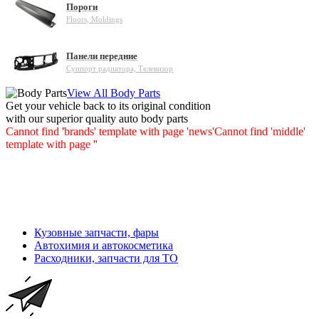
Пороги
Floors, Moldings
Панели передние
Суппорт радиатора, Телевизор
View All Body Parts
Get your vehicle back to its original condition
with our superior quality auto body parts
Cannot find 'brands' template with page 'news'
Cannot find 'middle'
template with page ''
Кузовные запчасти, фары
Автохимия и автокосметика
Расходники, запчасти для ТО