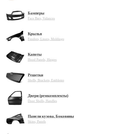
Бамперы
Face Bars, Valances
Крылья
Fenders, Liners, Moldings
Капоты
Hood Panels, Hinges
Решетки
Shells, Brackets, Emblems
Двери (ремкомплекты)
Door Shells, Handles
Панели кузова, Боковины
Skins, Panels