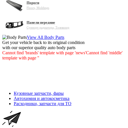
Пороги
Floors, Moldings
Панели передние
Суппорт радиатора, Телевизор
View All Body Parts
Get your vehicle back to its original condition
with our superior quality auto body parts
Cannot find 'brands' template with page 'news'
Cannot find 'middle'
template with page ''
Кузовные запчасти, фары
Автохимия и автокосметика
Расходники, запчасти для ТО