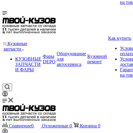
на тов
Как купить
Кузовные
Услов
запчасти
Оборудование
оплат
Фары
Кузовной
КУЗОВНЫЕ
для
Услов
DEPO
ремонт
ЗАПЧАСТИ
автосервиса
доста
И ФАРЫ
Гаран
на тов
Сравнение
0
Отложенные
0
Корзина
0