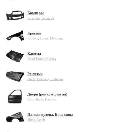
Бамперы
Face Bars, Valances
Крылья
Fenders, Liners, Moldings
Капоты
Hood Panels, Hinges
Решетки
Shells, Brackets, Emblems
Двери (ремкомплекты)
Door Shells, Handles
Панели кузова, Боковины
Skins, Panels