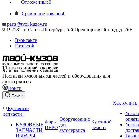
Отложенные
0
Сравнение товаров
0
parts@tvoi-kuzov.ru
192281, г. Санкт-Петербург, 5-й Предпортовый пр-д, д. 26Е
Вконтакте
Facebook
Поставки кузовных запчастей и оборудования для
автосервисов
Войти
Поиск
Как купить
Кузовные
Услов
запчасти
Оборудование
оплат
Фары
Кузовной
КУЗОВНЫЕ
для
Услов
DEPO
ремонт
ЗАПЧАСТИ
автосервиса
доста
И ФАРЫ
Гаран