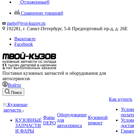
Отложенные
0
Сравнение товаров
0
parts@tvoi-kuzov.ru
192281, г. Санкт-Петербург, 5-й Предпортовый пр-д, д. 26Е
Вконтакте
Facebook
Поставки кузовных запчастей и оборудования для
автосервисов
Войти
Поиск
Как купить
Кузовные
Услов
запчасти
Оборудование
оплат
Фары
Кузовной
КУЗОВНЫЕ
для
Услов
DEPO
ремонт
ЗАПЧАСТИ
автосервиса
доста
И ФАРЫ
Гаран