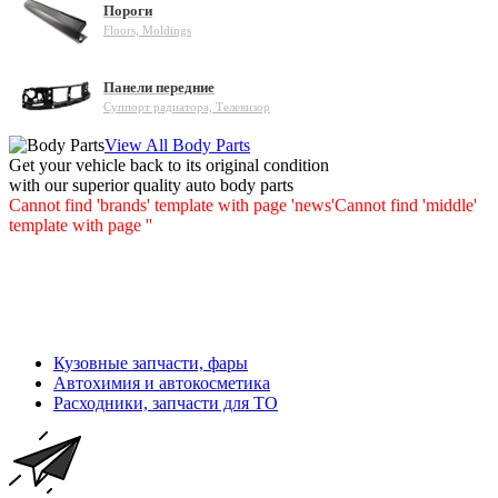
Пороги
Floors, Moldings
Панели передние
Суппорт радиатора, Телевизор
View All Body Parts
Get your vehicle back to its original condition
with our superior quality auto body parts
Cannot find 'brands' template with page 'news'
Cannot find 'middle'
template with page ''
Кузовные запчасти, фары
Автохимия и автокосметика
Расходники, запчасти для ТО