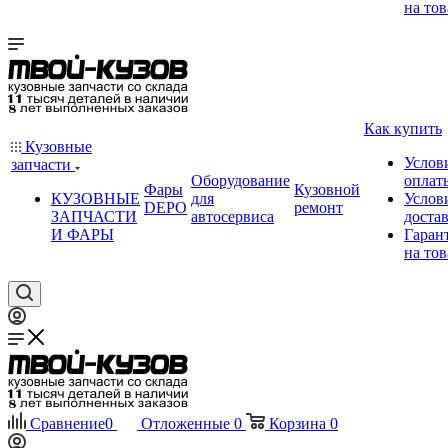
на тов
Как купить
Кузовные
Услов
запчасти
Оборудование
оплат
Фары
Кузовной
КУЗОВНЫЕ
для
Услов
DEPO
ремонт
ЗАПЧАСТИ
автосервиса
доста
И ФАРЫ
Гаран
на тов
Сравнение
0
Отложенные
0
Корзина
0