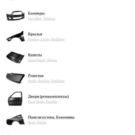
Бамперы
Face Bars, Valances
Крылья
Fenders, Liners, Moldings
Капоты
Hood Panels, Hinges
Решетки
Shells, Brackets, Emblems
Двери (ремкомплекты)
Door Shells, Handles
Панели кузова, Боковины
Skins, Panels