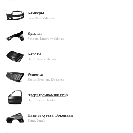
Бамперы
Face Bars, Valances
Крылья
Fenders, Liners, Moldings
Капоты
Hood Panels, Hinges
Решетки
Shells, Brackets, Emblems
Двери (ремкомплекты)
Door Shells, Handles
Панели кузова, Боковины
Skins, Panels