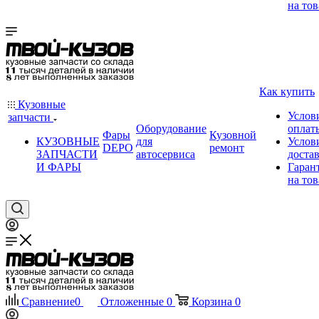
на тов
Как купить
Кузовные
Услов
запчасти
Оборудование
оплат
Фары
Кузовной
КУЗОВНЫЕ
для
Услов
DEPO
ремонт
ЗАПЧАСТИ
автосервиса
доста
И ФАРЫ
Гаран
на тов
Сравнение
0
Отложенные
0
Корзина
0