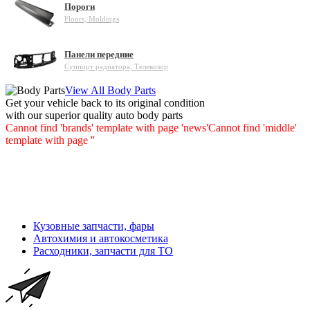
Пороги
Floors, Moldings
Панели передние
Суппорт радиатора, Телевизор
View All Body Parts
Get your vehicle back to its original condition
with our superior quality auto body parts
Cannot find 'brands' template with page 'news'
Cannot find 'middle'
template with page ''
Кузовные запчасти, фары
Автохимия и автокосметика
Расходники, запчасти для ТО