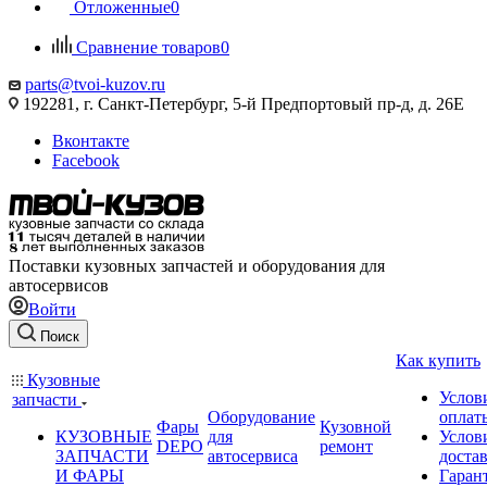
Отложенные
0
Сравнение товаров
0
parts@tvoi-kuzov.ru
192281, г. Санкт-Петербург, 5-й Предпортовый пр-д, д. 26Е
Вконтакте
Facebook
Поставки кузовных запчастей и оборудования для
автосервисов
Войти
Поиск
Как купить
Кузовные
Услов
запчасти
Оборудование
оплат
Фары
Кузовной
КУЗОВНЫЕ
для
Услов
DEPO
ремонт
ЗАПЧАСТИ
автосервиса
доста
И ФАРЫ
Гаран