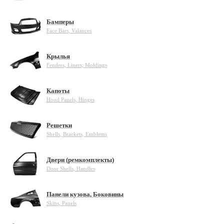
Бамперы
Face Bars, Valances
Крылья
Fenders, Liners, Moldings
Капоты
Hood Panels, Hinges
Решетки
Shells, Brackets, Emblems
Двери (ремкомплекты)
Door Shells, Handles
Панели кузова, Боковины
Skins, Panels