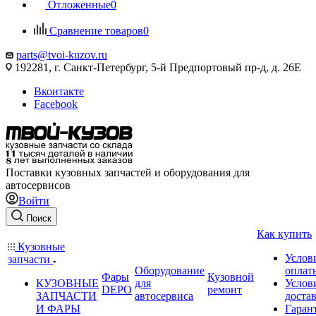
Отложенные
0
Сравнение товаров
0
parts@tvoi-kuzov.ru
192281, г. Санкт-Петербург, 5-й Предпортовый пр-д, д. 26Е
Вконтакте
Facebook
Поставки кузовных запчастей и оборудования для
автосервисов
Войти
Поиск
Как купить
Кузовные
Услов
запчасти
Оборудование
оплат
Фары
Кузовной
КУЗОВНЫЕ
для
Услов
DEPO
ремонт
ЗАПЧАСТИ
автосервиса
доста
И ФАРЫ
Гаран