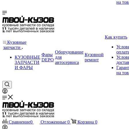
на тов
Как купить
Кузовные
Услов
запчасти
Оборудование
оплат
Фары
Кузовной
КУЗОВНЫЕ
для
Услов
DEPO
ремонт
ЗАПЧАСТИ
автосервиса
доста
И ФАРЫ
Гаран
на тов
Сравнение
0
Отложенные
0
Корзина
0