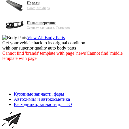
Пороги
Floors, Moldings
Панели передние
Суппорт радиатора, Телевизор
View All Body Parts
Get your vehicle back to its original condition
with our superior quality auto body parts
Cannot find 'brands' template with page 'news'
Cannot find 'middle'
template with page ''
Кузовные запчасти, фары
Автохимия и автокосметика
Расходники, запчасти для ТО