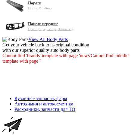
Пороги
Floors, Moldings
Панели передние
Суппорт радиатора, Телевизор
View All Body Parts
Get your vehicle back to its original condition
with our superior quality auto body parts
Cannot find 'brands' template with page 'news'
Cannot find 'middle'
template with page ''
Кузовные запчасти, фары
Автохимия и автокосметика
Расходники, запчасти для ТО