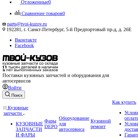
Отложенные
0
Сравнение товаров
0
parts@tvoi-kuzov.ru
192281, г. Санкт-Петербург, 5-й Предпортовый пр-д, д. 26Е
Вконтакте
Facebook
Поставки кузовных запчастей и оборудования для
автосервисов
Войти
Поиск
Как купить
Кузовные
Услов
запчасти
Оборудование
оплат
Фары
Кузовной
КУЗОВНЫЕ
для
Услов
DEPO
ремонт
ЗАПЧАСТИ
автосервиса
доста
И ФАРЫ
Гаран