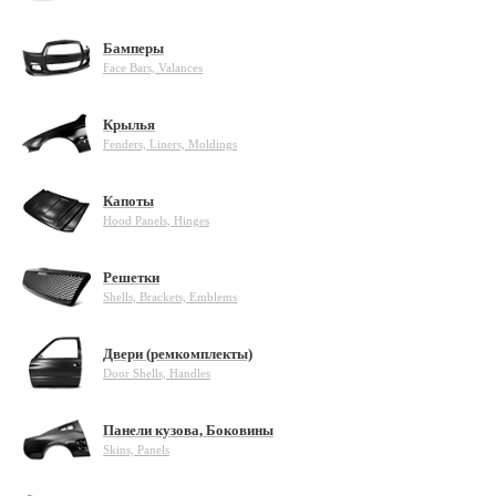
Бамперы
Face Bars, Valances
Крылья
Fenders, Liners, Moldings
Капоты
Hood Panels, Hinges
Решетки
Shells, Brackets, Emblems
Двери (ремкомплекты)
Door Shells, Handles
Панели кузова, Боковины
Skins, Panels