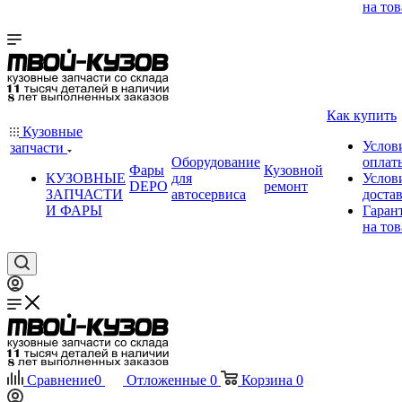
на тов
Как купить
Кузовные
Услов
запчасти
Оборудование
оплат
Фары
Кузовной
КУЗОВНЫЕ
для
Услов
DEPO
ремонт
ЗАПЧАСТИ
автосервиса
доста
И ФАРЫ
Гаран
на тов
Сравнение
0
Отложенные
0
Корзина
0