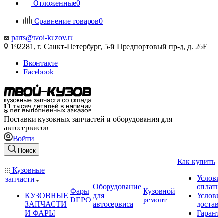
Отложенные
0
Сравнение товаров
0
parts@tvoi-kuzov.ru
192281, г. Санкт-Петербург, 5-й Предпортовый пр-д, д. 26Е
Вконтакте
Facebook
Поставки кузовных запчастей и оборудования для
автосервисов
Войти
Поиск
Как купить
Кузовные
Услов
запчасти
Оборудование
оплат
Фары
Кузовной
КУЗОВНЫЕ
для
Услов
DEPO
ремонт
ЗАПЧАСТИ
автосервиса
доста
И ФАРЫ
Гаран