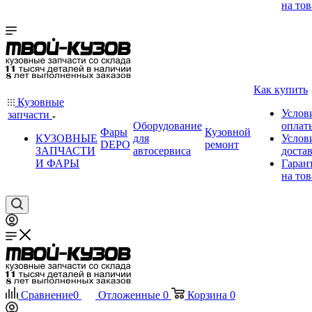
на тов
Как купить
Кузовные
Услов
запчасти
Оборудование
оплат
Фары
Кузовной
КУЗОВНЫЕ
для
Услов
DEPO
ремонт
ЗАПЧАСТИ
автосервиса
доста
И ФАРЫ
Гаран
на тов
Сравнение
0
Отложенные
0
Корзина
0