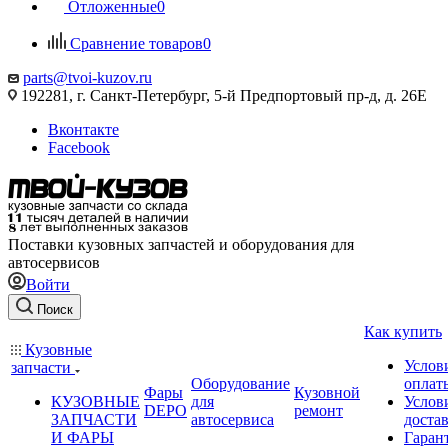
Отложенные
0
Сравнение товаров
0
parts@tvoi-kuzov.ru
192281, г. Санкт-Петербург, 5-й Предпортовый пр-д, д. 26Е
Вконтакте
Facebook
Поставки кузовных запчастей и оборудования для
автосервисов
Войти
Поиск
Как купить
Кузовные
Услов
запчасти
Оборудование
оплат
Фары
Кузовной
КУЗОВНЫЕ
для
Услов
DEPO
ремонт
ЗАПЧАСТИ
автосервиса
доста
И ФАРЫ
Гаран