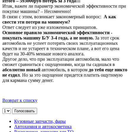
Итого – 593000руб потерь за 3 года!!!
Итак, важен ли параметр экономической эффективности при
покупке машины? – Несомненно!
В связи с этим, возникает закономерный вопрос:
А как
свести эти потери на минимум?
Ответ следует из уже изложенных принципов.
Основное правило экономической эффективности -
покупать машину Б/У 3-4 года, а не новую.
За этот срок
автомобиль не успеет потерять своих эксплуатационных
качеств и не устареет в техническом плане, а вот его цена
будет на 30-40% меньше нового аналога.
Другое дело, что при эксплуатации автомобиля, мало что
сможет сравниться с ощущениями, когда ты садишься в
абсолютно новый
автомобиль, в котором
до тебя еще никто
не ездил
. Но за это ощущение придется платить ощутимую
для кармана сумму денег.
Возврат к списку
Кузовные запчасти, фары
Автохимия и автокосметика
Расходники, запчасти для ТО