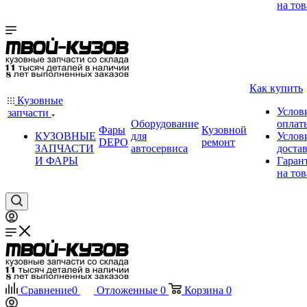
на тов
Как купить
Кузовные
Услов
запчасти
Оборудование
оплат
Фары
Кузовной
КУЗОВНЫЕ
для
Услов
DEPO
ремонт
ЗАПЧАСТИ
автосервиса
доста
И ФАРЫ
Гаран
на тов
Сравнение
0
Отложенные
0
Корзина
0