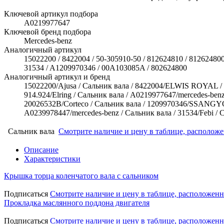
Ключевой артикул подбора
A0219977647
Ключевой бренд подбора
Mercedes-benz
Аналогичный артикул
15022200 / 8422004 / 50-305910-50 / 812624810 / 81262480
31534 / A1209970346 / 00A103085A / 802624800
Аналогичный артикул и бренд
15022200/Ajusa / Сальник вала / 8422004/ELWIS ROYAL / Са
914.924/Elring / Сальник вала / A0219977647/mercedes-benz
20026532B/Corteco / Сальник вала / 1209970346/SSANGYON
A0239978447/mercedes-benz / Сальник вала / 31534/Febi /
Сальник вала
Смотрите наличие и цену в таблице, располож
Описание
Характеристики
Крышка торца коленчатого вала с сальником
Подписаться
Смотрите наличие и цену в таблице, расположен
Прокладка маслянного поддона двигателя
Подписаться
Смотрите наличие и цену в таблице, расположен