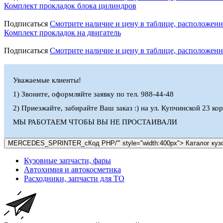
Комплект прокладок блока цилиндров
Подписаться
Смотрите наличие и цену в таблице, расположен
Комплект прокладок на двигатель
Подписаться
Смотрите наличие и цену в таблице, расположен
Уважаемые клиенты!
1) Звоните, оформляйте заявку по тел. 988-44-48
2) Приезжайте, забирайте Ваш заказ :) на ул. Купчинской 23 к
МЫ РАБОТАЕМ ЧТОБЫ ВЫ НЕ ПРОСТАИВАЛИ
MERCEDES_SPRINTER_c
Код PHP
/'" style="width:400px">
Каталог куз
Кузовные запчасти, фары
Автохимия и автокосметика
Расходники, запчасти для ТО