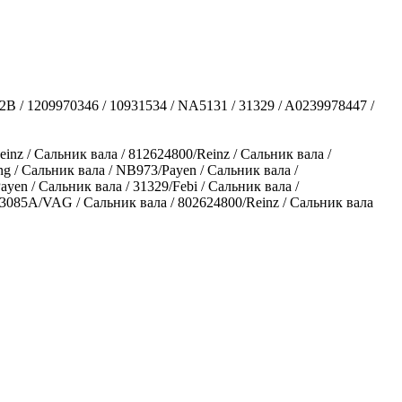
32B / 1209970346 / 10931534 / NA5131 / 31329 / A0239978447 /
nz / Сальник вала / 812624800/Reinz / Сальник вала /
ng / Сальник вала / NB973/Payen / Сальник вала /
n / Сальник вала / 31329/Febi / Сальник вала /
03085A/VAG / Сальник вала / 802624800/Reinz / Сальник вала