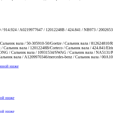
0 / 914.924 / A0219977647 / 12012248B / 424.841 / NB973 / 200265
льник вала / 50-305910-50/Goetze / Сальник вала / 812624810/Rei
 / Сальник вала / 12012248B/Corteco / Сальник вала / 424.841/Elri
G / Сальник вала / 10931534/SWAG / Сальник вала / NA5131/Paye
 Сальник вала / A1209970346/mercedes-benz / Сальник вала / 00A1
енной ниже
ной ниже
ной ниже