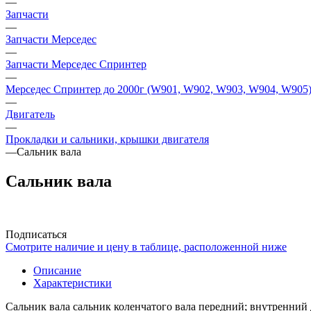
—
Запчасти
—
Запчасти Мерседес
—
Запчасти Мерседес Спринтер
—
Мерседес Спринтер до 2000г (W901, W902, W903, W904, W905
—
Двигатель
—
Прокладки и сальники, крышки двигателя
—
Сальник вала
Сальник вала
Подписаться
Смотрите наличие и цену в таблице, расположенной ниже
Описание
Характеристики
Сальник вала сальник коленчатого вала передний; внутренний